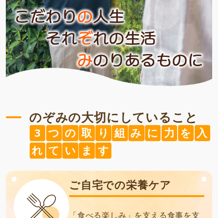
のぞみの大切にしていること
3
つ
の
取
り
組
み
に
力
を
入
れ
て
い
ま
す
ご自宅での栄養ケア
「食べる楽しみ」を支える食事を支