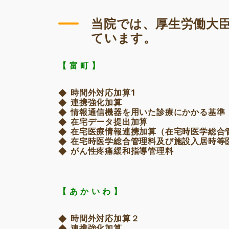
当院では、厚生労働大
ています。
【 富 町 】
時間外対応加算1
連携強化加算
情報通信機器を用いた診療にかかる基準
在宅データ提出加算
在宅医療情報連携加算（在宅時医学総合
在宅時医学総合管理料及び施設入居時等
がん性疼痛緩和指導管理料
【 あ か い わ 】
時間外対応加算２
連携強化加算