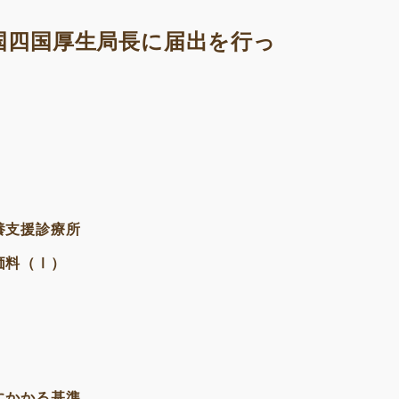
国四国厚生局長に届出を行っ
養支援診療所
価料（Ⅰ）
にかかる基準